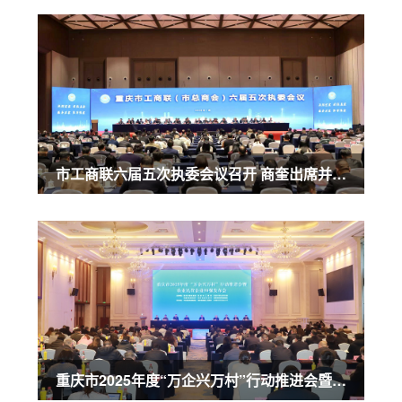
市工商联六届五次执委会议召开 商奎出席并讲话
重庆市2025年度“万企兴万村”行动推进会暨农业民营企业50强发布会召开 商奎出席并讲话