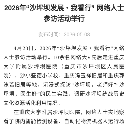
侨务工作
区县动态
统战历史文化
2026年“沙坪坝发展・我看行” 网络人士
参访活动举行
发布时间：
2026-05-08
4月28日，2026年“沙坪坝发展・我看行”网络
人士参访活动举行。10余名网络大V先后走进重庆
大学附属沙坪坝医院（重庆市沙坪坝区人民医
院）、沙小盛德小学校、重庆冯玉祥旧居和重庆郭
沫若旧居等地，沉浸式探访“沙坪坝，老师好”“沙
坪坝，医生好”的民生实践，调研沙坪坝统战历史
文化资源活化利用情况。
在重庆大学附属沙坪坝医院，网络人士实地察
看了院内智能检测设备、自动化物流机器人运行场