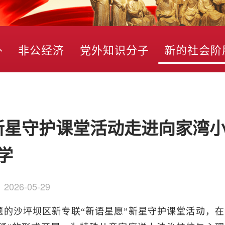
外
非公经济
党外知识分子
新的社会阶
新星守护课堂活动走进向家湾
学
：
2026-05-29
主题的沙坪坝区新专联“新语星愿”新星守护课堂活动，