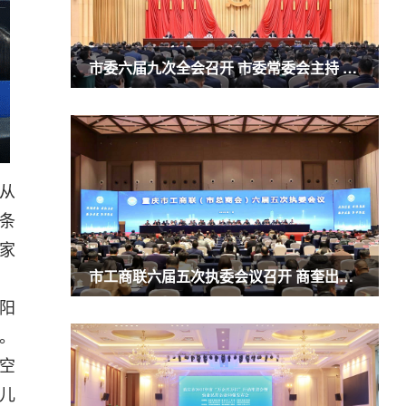
市委六届九次全会召开 市委常委会主持 市委书记袁家军讲话
从
条
家
市工商联六届五次执委会议召开 商奎出席并讲话
阳
。
空
儿