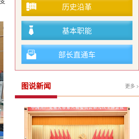
支
历史沿革
基本职能
部长直通车
图说新闻
更多 >