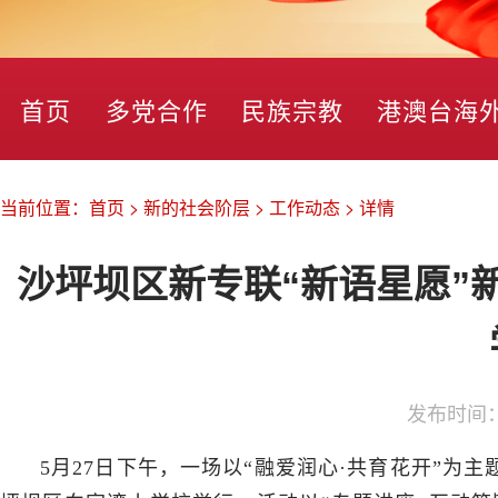
首页
多党合作
民族宗教
港澳台海
当前位置：
首页
>
新的社会阶层
>
工作动态
>
详情
沙坪坝区新专联“新语星愿”
发布时间
5月27日下午，一场以“融爱润心·共育花开”为