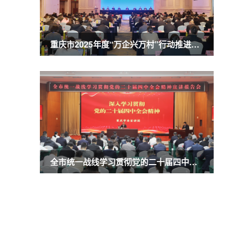
重庆市2025年度“万企兴万村”行动推进会暨农业民营企业50强发布会召开 商奎出席并讲话
全市统一战线学习贯彻党的二十届四中全会精神宣讲报告会召开 商奎作宣讲报告