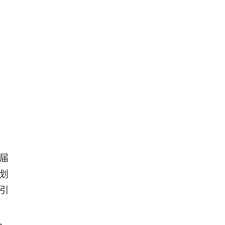
届
划
引
、