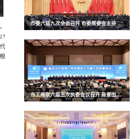
市委六届九次全会召开 市委常委会主持 市委书记袁家军讲话
，
27
代
根
市工商联六届五次执委会议召开 商奎出席并讲话