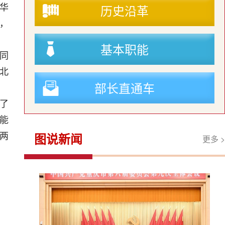
历史沿革
华
，
基本职能
同
北
部长直通车
了
能
图说新闻
两
更多 >