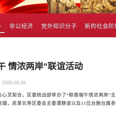
外
非公经济
党外知识分子
新的社会阶
午 情浓两岸”联谊活动
：
2026-06-26
心灵契合，区委统战部举办了“粽香端午情浓两岸”主
璐，民革长寿区委会主委谭静波以及11位台胞台属参