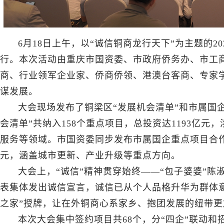
6月18日上午，以“诚信铜商龙行天下”为主题的2
行。本次活动由重庆市国资委、市政府侨务办、市工
商、行业领军企业家、侨商侨领、港澳台客商、专家学
谋发展。
大会现场发布了铜梁区“发展机会清单”和市属国
会清单”共纳入158个重点项目，总投资达1193亿
服务等领域。市国资委同步发布市属国企重点项目合作机
元，涵盖城市更新、产业升级等重点方向。
大会上，“诚信”精神贯穿始终——“包子婆婆”
表集体发出诚信宣言，诚信已从个人品格升华为群体意
之家”授牌，让在外铜商心系家乡、抱团发展的纽带更
本次大会集中签约项目共68个，分“四企”联动和