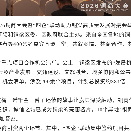
026铜商大会暨“四企”联动助力铜梁高质量发展对接会
商联和铜梁区委、区政府联合主办。来自全国各地的铜
者等400余名嘉宾齐聚一堂，共叙乡情、共商合作、
企重点项目合作机会清单。会上，铜梁区发布的“发展
元，涉及产业发展、交通建设、文旅融合、城乡协同和公共
会清单，涉及200余个项目，计划总投资约384亿
陈淑梅一诺千金、替子还债的故事让嘉宾深受触动，铜商
识，诚信之城已成为铜梁的亮丽名片。10个异地“铜
加紧密。
招商引资两个环节。其中，“四企”联动集中签约项目共