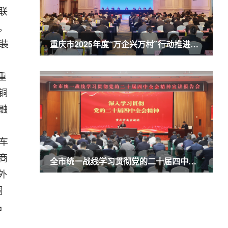
联
。
重庆市2025年度“万企兴万村”行动推进会暨农业民营企业50强发布会召开 商奎出席并讲话
装
重
铜
融
车
商
全市统一战线学习贯彻党的二十届四中全会精神宣讲报告会召开 商奎作宣讲报告
外
铜
品