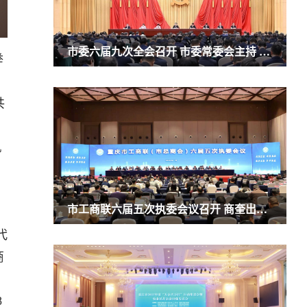
市委六届九次全会召开 市委常委会主持 市委书记袁家军讲话
举
共
机
市工商联六届五次执委会议召开 商奎出席并讲话
代
商
8