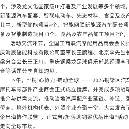
个，涉及龙文化国家级IP打造及产业发展等多个领域
新能源汽车配套、智联电动车、先进材料、食品及农
其中，新型储能项目4个、智能网联新能源汽车配套项
备及智能制造项目13个、食品及农产品加工项目7个
活动交流环节，全国工商联汽摩配用品商会会长
庆海辰储能科技有限公司董事长王鹏程、北京李先生
梁分会会长王正川、重庆铜梁龙足球俱乐部总经理李
合等话题分享真知灼见。
下午，“‘铜’心协力·链动全球”——2026铜
摩托车零部件产业商会正式成立授牌，并完成多项战
推介与供需交流，推动当地汽摩配产业延链、补链、强
侨商、境外机构代表、外贸企业齐聚一堂。大会发布
企出海协作联盟”，正式启动“侨助铜梁优品出海”活
走向全球市场。