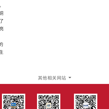
。
铜
了
亮
的
生
其他相关网站