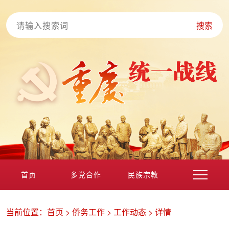
搜索
首页
多党合作
民族宗教
港澳台海外
非公经济
党外知识分子
新的社会阶层
当前位置：
首页
>
侨务工作
>
工作动态
>
详情