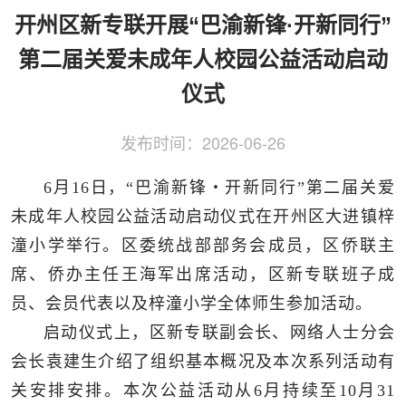
侨务工作
区县动态
统战历史文化
开州区新专联开展“巴渝新锋·开新同行”
第二届关爱未成年人校园公益活动启动
仪式
发布时间：
2026-06-26
6月16日，“巴渝新锋・开新同行”第二届关爱
未成年人校园公益活动启动仪式在开州区大进镇梓
潼小学举行。区委统战部部务会成员，区侨联主
席、侨办主任王海军出席活动，区新专联班子成
员、会员代表以及梓潼小学全体师生参加活动。
启动仪式上，区新专联副会长、网络人士分会
会长袁建生介绍了组织基本概况及本次系列活动有
关安排安排。本次公益活动从6月持续至10月31