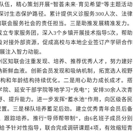
队伍，精心策划开展“智荟未来·育见希望”等主题活动
讨生态保护路径。累计提供义诊服务300人次、法律
知联会服务社会的责任担当。三是助推发展精准发力。
立专家服务团，深入3个乡镇开展技术指导5次，帮助
极对接外部资源，促成高校与本地企业签订产学研合作
发展注入智力动能。
州区知联会注重发现、培养、推荐优秀人才，努力建好
吸纳新鲜血液。创新会员发现和吸纳机制，拓宽选人视野
业结构和年龄结构持续优化。二是用心助力成长成才。搭
学院、延安干部学院等地学习“充电”；安排30余人次
、提升能力。进一步发挥“蓄水池”作用，向区级各民
配置。三是梯队培养蓄足后劲。建立优秀青年会员后备
理、跟踪培养。推行“导师帮带制”，由6名班子成员分
面给予针对性指导，联合完成调研课题4项，有效缩短青