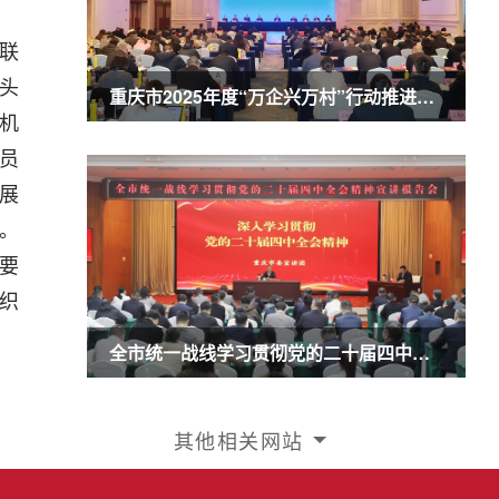
联
头
重庆市2025年度“万企兴万村”行动推进会暨农业民营企业50强发布会召开 商奎出席并讲话
机
会员
展
。
要
组织
全市统一战线学习贯彻党的二十届四中全会精神宣讲报告会召开 商奎作宣讲报告
其他相关网站