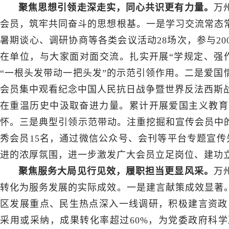
聚焦思想引领走深走实，同心共识更有力量。
万
会员，筑牢共同奋斗的思想根基。一是学习交流常态
暑期谈心、调研协商等各类会议活动28场次，参与2
在单位，与大家面对面交流。扎实开展“学规定、强
“一根头发带动一把头发”的示范引领作用。二是爱国
会员集中观看纪念中国人民抗日战争暨世界反法西斯战
在重温历史中汲取奋进力量。累计开展爱国主义教育
怀。三是典型引领示范带动。注重挖掘和宣传会员中的
秀会员15名，通过微信公众号、会刊等平台专题宣传
进的浓厚氛围，进一步激发广大会员立足岗位、建功
聚焦服务大局见行见效，履职担当更显风采。
万
转化为服务发展的实际成效。一是建言献策成效显著
区发展重点、民生热点深入一线调研，积极建言资政，
采用或采纳，成果转化率超过60%，为党委政府科