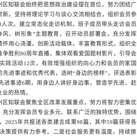
州区知联会始终把思想政治建设摆在首位，努力团结广
常新。坚持将理论学习与谈心交流相结合，组织会员参
00人次。建立常态化走访机制，班子成员带头走访会员
作风、树形象”主题教育，召开动员部署会，充分发挥
情怀用心浇灌。创新活动载体，丰富教育形式，组织全
争胜利80周年直播，集体观看爱国题材影片，引导会
实践活动12次，有效增强组织的向心力和会员的家国
先进事迹和优秀代表，选树“身边的榜样”，评选表彰
先进事迹6期，用身边人讲好身边事，营造学先进、赶
立业的热情。
州区知联会聚焦全区改革发展重点，努力将智力密集优
。充分发挥会员专业多元、联系广泛的独特优势，围绕
2025年共报送各类建言成果98篇，其中59篇获得
学决策提供有力参考。二是社会服务更有温度。持续擦