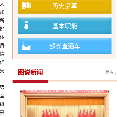
历史沿革
大
加
所
基本职能
好
体
部长直通车
员
情
优
图说新闻
先
更多 >
势
全
各级
亮