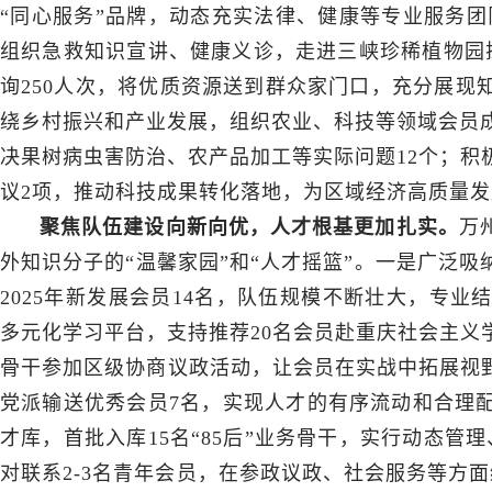
“同心服务”品牌，动态充实法律、健康等专业服务团
组织急救知识宣讲、健康义诊，走进三峡珍稀植物园探
询250人次，将优质资源送到群众家门口，充分展现
绕乡村振兴和产业发展，组织农业、科技等领域会员成
决果树病虫害防治、农产品加工等实际问题12个；积
议2项，推动科技成果转化落地，为区域经济高质量
聚焦队伍建设向新向优，人才根基更加扎实。
万
外知识分子的“温馨家园”和“人才摇篮”。一是广泛
2025年新发展会员14名，队伍规模不断壮大，专
多元化学习平台，支持推荐20名会员赴重庆社会主义
骨干参加区级协商议政活动，让会员在实战中拓展视野
党派输送优秀会员7名，实现人才的有序流动和合理
才库，首批入库15名“85后”业务骨干，实行动态管
对联系2-3名青年会员，在参政议政、社会服务等方