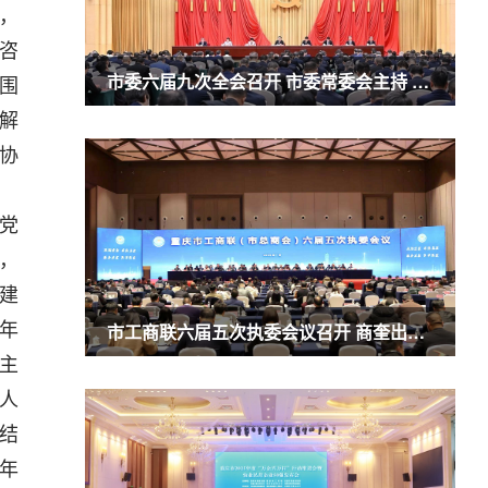
，
咨
市委六届九次全会召开 市委常委会主持 市委书记袁家军讲话
围
解
协
党
，
建
青年
市工商联六届五次执委会议召开 商奎出席并讲话
主
人
别结
年