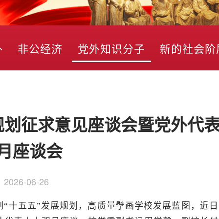
外
非公经济
党外知识分子
新的社会阶
规划征求意见座谈会暨党外代
月座谈会
：
2026-06-26
“十五五”发展规划，高质量擘画学校发展蓝图，近日