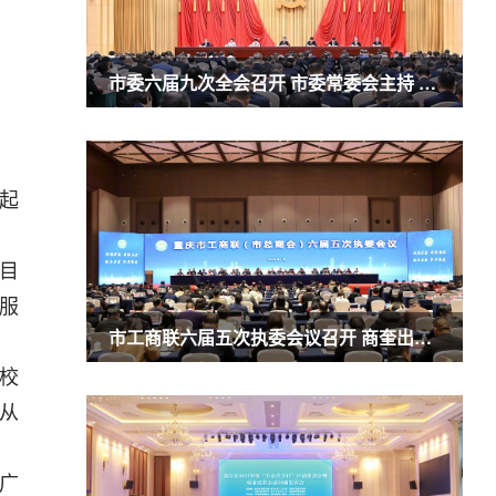
市委六届九次全会召开 市委常委会主持 市委书记袁家军讲话
起
目
服
市工商联六届五次执委会议召开 商奎出席并讲话
校
从
广