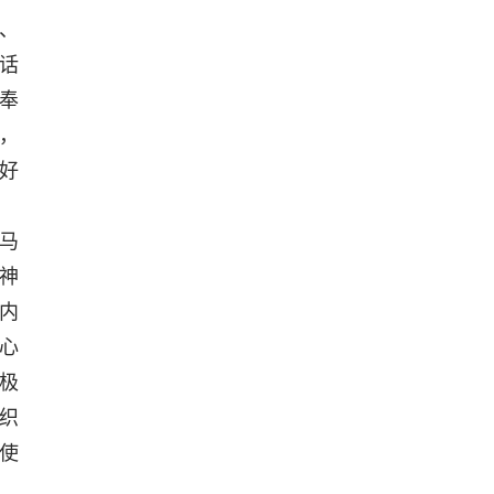
、
话
奉
，
好
马
神
内
心
极
织
使