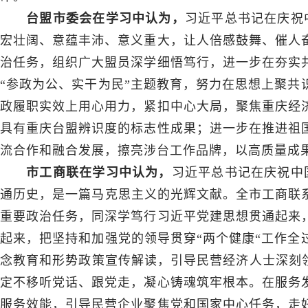
台盟市委会在学习中认为，
习近平总书记在庆祝
宏壮阔、意蕴丰沛、意义重大，让人倍感鼓舞、催人
治任务，组织广大盟员深学细悟笃行，进一步在夯实
“参政为公、实干为民”主题教育，努力在思想上聚共
政履职实效上用心用力，紧扣中心大局，聚焦重庆经
具有重庆台盟辨识度的标志性成果；进一步在推进祖
流合作和融合发展，擦亮涉台工作品牌，以高质量成
市工商联在学习中认为，
习近平总书记在庆祝中
通历史，是一篇马克思主义的光辉文献。全市工商联系
重要政治任务，同深学笃行习近平党建思想贯通起来
起来，把坚持和加强党的领导贯穿“两个健康“工作全
念教育和形势政策宣传解读，引导民营经济人士深刻领
定不移听党话、跟党走，凝心铸魂筑牢根本。在服务
服务效能，引导民营企业聚焦党和国家中心任务，走