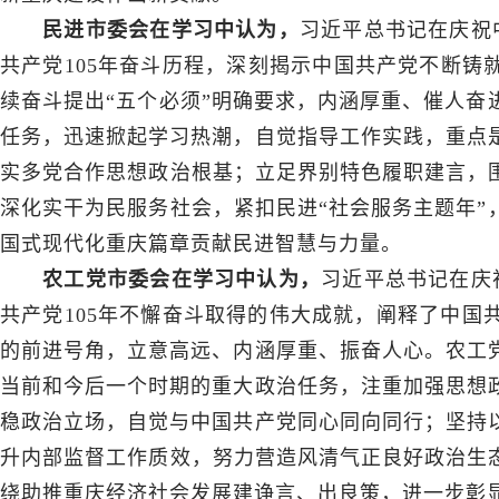
民进市委会在学习中认为，
习近平总书记在庆祝
共产党105年奋斗历程，深刻揭示中国共产党不断铸
续奋斗提出“五个必须”明确要求，内涵厚重、催人奋
任务，迅速掀起学习热潮，自觉指导工作实践，重点
实多党合作思想政治根基；立足界别特色履职建言，围
深化实干为民服务社会，紧扣民进“社会服务主题年”
国式现代化重庆篇章贡献民进智慧与力量。
农工党市委会在学习中认为，
习近平总书记在庆
共产党105年不懈奋斗取得的伟大成就，阐释了中国
的前进号角，立意高远、内涵厚重、振奋人心。农工
当前和今后一个时期的重大政治任务，注重加强思想
稳政治立场，自觉与中国共产党同心同向同行；坚持
升内部监督工作质效，努力营造风清气正良好政治生态
绕助推重庆经济社会发展建诤言、出良策，进一步彰