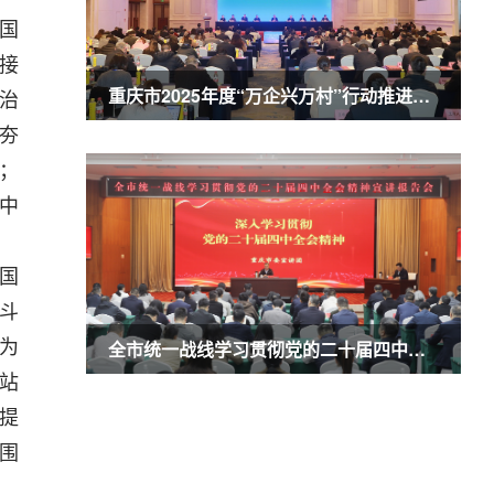
国
接
重庆市2025年度“万企兴万村”行动推进会暨农业民营企业50强发布会召开 商奎出席并讲话
治
夯
；
中
国
斗
为
全市统一战线学习贯彻党的二十届四中全会精神宣讲报告会召开 商奎作宣讲报告
站
提
围