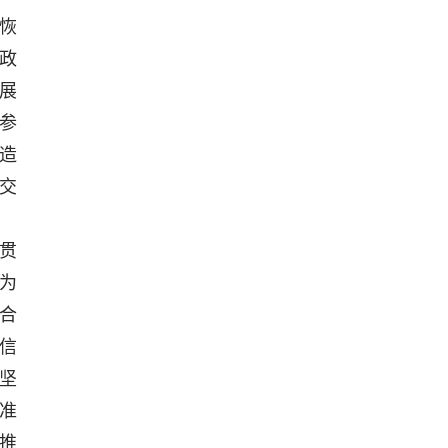
恢
政
展
参
造
交
贯
为
合
信
坚
准
推