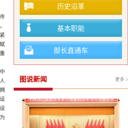
历史沿革
市
基本职能
，
紧
赋
部长直通车
重
中
图说新闻
更多 >
人
拥
设
设
为