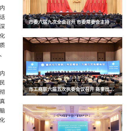
内
话
市委六届九次全会召开 市委常委会主持 市委书记袁家军讲话
深
化
质
、
内
民
市工商联六届五次执委会议召开 商奎出席并讲话
彻
真
脑
化