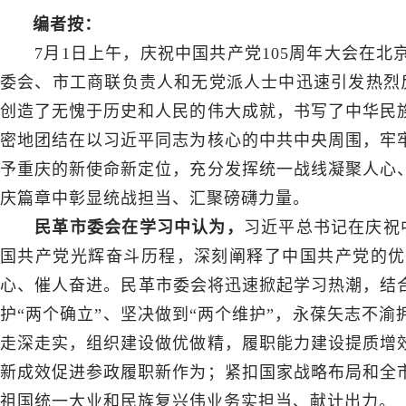
编者按：
7月1日上午，庆祝中国共产党105周年大会在
委会、市工商联负责人和无党派人士中迅速引发热烈反
创造了无愧于历史和人民的伟大成就，书写了中华民
密地团结在以习近平同志为核心的中共中央周围，牢
予重庆的新使命新定位，充分发挥统一战线凝聚人心
庆篇章中彰显统战担当、汇聚磅礴力量。
民革市委会在学习中认为，
习近平总书记在庆祝
国共产党光辉奋斗历程，深刻阐释了中国共产党的优
心、催人奋进。民革市委会将迅速掀起学习热潮，结合
护“两个确立”、坚决做到“两个维护”，永葆矢志不
走深走实，组织建设做优做精，履职能力建设提质增
新成效促进参政履职新作为；紧扣国家战略布局和全
祖国统一大业和民族复兴伟业务实担当、献计出力。