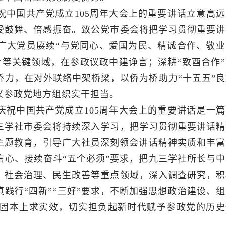
祝中国共产党成立105周年大会上的重要讲话立意高远
受鼓舞、倍感振奋。致公党市委会将把学习贯彻重要讲
广大党员赓续“与党同心、爱国为民、精诚合作、敬业
等关键领域，在参政议政中建诤言；深耕“致酉合作”
力，在对外联络中架桥梁，以侨为桥助力“十五五”良
义参政党地方组织实干担当。
庆祝中国共产党成立105周年大会上的重要讲话是一篇
三学社市委会将持续深入学习，把学习贯彻重要讲话精
主题教育，引导广大社员深刻领会讲话精神实质和丰富
心、接续奋斗“五个必须”要求，把九三学社所长与中
、社会治理、民生改善等重点领域，深入调查研究，积
践行“四新”“三好”要求，不断加强思想政治建设、组
固本上求实效，切实担负起新时代赋予参政党的历史