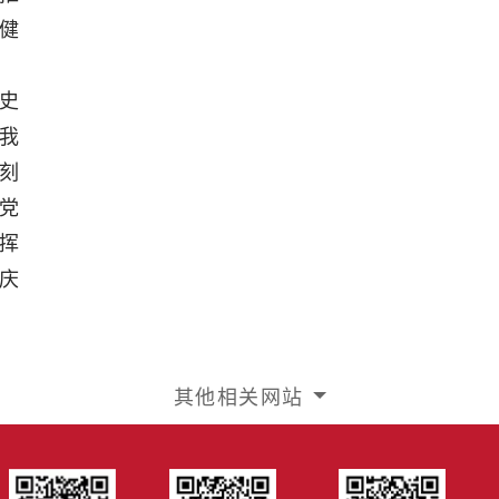
健
史
我
刻
党
挥
庆
其他相关网站