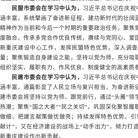
民盟市委会在学习中认为，
习近平总书记在庆祝
涵丰富，系统擘画了奋进新征程、建功新时代的壮阔
精神作为当前和今后一个时期的重要政治任务，聚焦筑
度融合，传承多党合作优良传统，赓续与党同心、爱
新重庆建设中心工作，发挥民盟特色优势，深入调查
量；聚焦锻造自身建设之能，坚持以党为师，充分吸
组织坚实、履职有力、作风优良、制度健全的高素质
民建市委会在学习中认为，
习近平总书记在庆祝
涵丰富，通篇彰显了人民立场与复兴担当，为奋进新
建市委会将坚持以党为师、跟党前行，通过“头雁”领
热潮；聚焦“国之大者”“民之关切”，巩固深化聚智
做细、把建言献策做优做亮；持续发挥特色优势，引
献计”，又在经济建设的战场上“动手出力”，倾力打
新重庆建设作出新贡献。