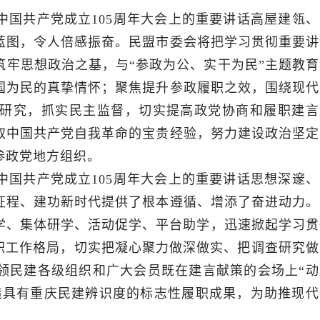
中国共产党成立105周年大会上的重要讲话高屋建瓴、
蓝图，令人倍感振奋。民盟市委会将把学习贯彻重要讲
牢思想政治之基，与“参政为公、实干为民”主题教育
国为民的真挚情怀；聚焦提升参政履职之效，围绕现代
研究，抓实民主监督，切实提高政党协商和履职建言
取中国共产党自我革命的宝贵经验，努力建设政治坚定
参政党地方组织。
中国共产党成立105周年大会上的重要讲话思想深邃、
征程、建功新时代提供了根本遵循、增添了奋进动力。
学、集体研学、活动促学、平台助学，迅速掀起学习贯
履职工作格局，切实把凝心聚力做深做实、把调查研究做
领民建各级组织和广大会员既在建言献策的会场上“动
造具有重庆民建辨识度的标志性履职成果，为助推现代