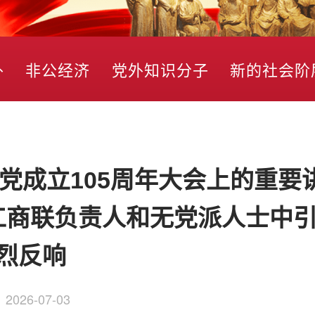
外
非公经济
党外知识分子
新的社会阶
党成立105周年大会上的重要
工商联负责人和无党派人士中
烈反响
：
2026-07-03