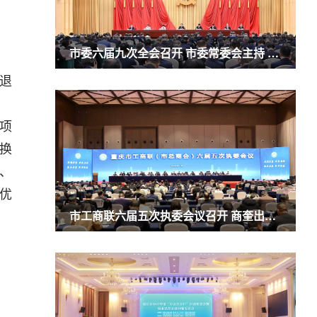
市委六届九次全会召开 市委常委会主持 市委书记袁家军讲话
退
项
换
、
优
市工商联六届五次执委会议召开 商奎出席并讲话