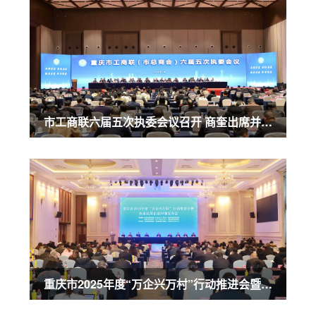
市工商联六届五次执委会议召开 商奎出席并讲话
重庆市2025年度“万企兴万村”行动推进会暨农业民营企业50强发布会召开 商奎出席并讲话