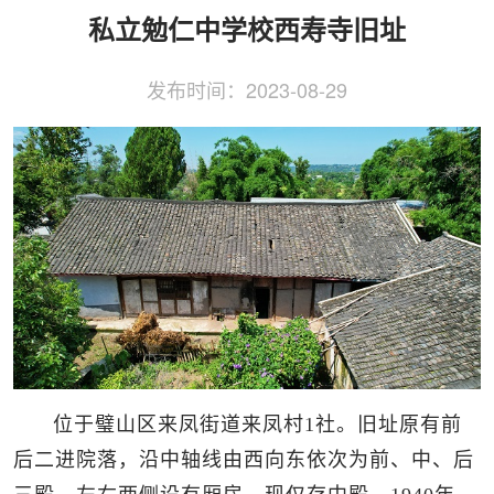
侨务工作
区县动态
统战历史文化
私立勉仁中学校西寿寺旧址
发布时间：
2023-08-29
位于璧山区来凤街道来凤村1社。旧址原有前
后二进院落，沿中轴线由西向东依次为前、中、后