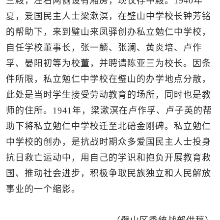
三殿，左右两侧设有厢房，现仅存中殿。1940年
夏，爱国民主人士梁漱溟，在璧山中学校长钟芳铭
的帮助下，来到璧山来凤驿创办私立勉仁中学校，
自任学校董事长，张一麟、张澜、黄炎培、卢作
孚、晏阳初等为校董，并聘请陈亚三为校长。因条
件所限，私立勉仁中学校在璧山的办学地点分散，
此处是当时学生接受劳动教育的场所，同时也是教
师的住所。1941年，梁漱溟在卢作孚、卢子英的帮
助下将私立勉仁中学校迁至北碚金刚碑。私立勉仁
中学校的创办，是抗战时期众多爱国民主人士投身
抗日救亡运动中，用自己的学识和抱负开展教育救
国、推动社会进步，积极争取民族独立和人民解放
事业的一个缩影。