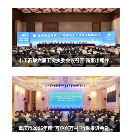
市工商联六届五次执委会议召开 商奎出席并讲话
重庆市2025年度“万企兴万村”行动推进会暨农业民营企业50强发布会召开 商奎出席并讲话