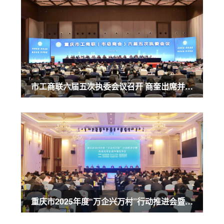
市工商联六届五次执委会议召开 商奎出席并讲话
重庆市2025年度“万企兴万村”行动推进会暨农业民营企业50强发布会召开 商奎出席并讲话