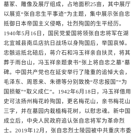
墓冢、雕像及展厅组成，占地面积25亩，其中展厅
以展览“张自忠生平事迹”为主题，集中展示张自忠
抵御日本帝国主义侵略，壮烈殉国的生平经历。
1940年5月16日，国民党爱国将领张自忠将军在湖
北宜城县南瓜店抗日战场以身殉国后，举国哀悼。
忠骸运抵北碚后，蒋介石和冯玉祥亲自扶灵，将其
葬于雨台山，冯玉祥亲题隶书“张上将自忠之墓”墓
碑。中国共产党也在延安举行了隆重的追悼大会，
毛泽东、周恩来、朱德等分别致挽“尽忠报国”“为
国损躯”“取义成仁”。1942年6月18日，冯玉祥借用
史可法扬州梅花岭殉国，更名梅花山，亲书梅花山
三字，并在墓园内栽植梅花树，以慰忠魂。新中国
成立后，中央人民政府追认张自忠将军为革命烈
士。2019年12月，张自忠烈士陵园被中共重庆市委