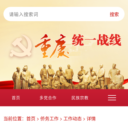
搜索
首页
多党合作
民族宗教
港澳台海外
非公经济
党外知识分子
新的社会阶层
当前位置：
首页
>
侨务工作
>
工作动态
>
详情