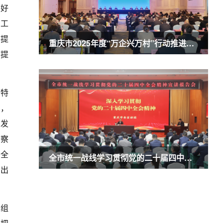
做好
届工
面提
重庆市2025年度“万企兴万村”行动推进会暨农业民营企业50强发布会召开 商奎出席并讲话
设提
力特
作，
解发
考察
要全
全市统一战线学习贯彻党的二十届四中全会精神宣讲报告会召开 商奎作宣讲报告
选出
、组