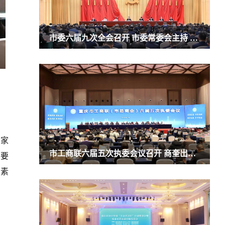
市委六届九次全会召开 市委常委会主持 市委书记袁家军讲话
袁家
市工商联六届五次执委会议召开 商奎出席并讲话
总要
高素