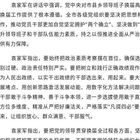
袁家军在讲话中强调，党中央对市县乡领导班子换届
换届工作提供了根本遵循。全市各级党组织要坚决把思想
作，推动党员干部更加自觉坚定拥护“两个确立”、坚决做到
升领导班子和干部队伍能力素质，持之以恒推进全面从严
供有力保障。
袁家军指出，要始终把政治素质考察摆在首位，确保
别过硬、政治责任特别严实。要把树立和践行正确政绩观
为人民出政绩、以实干出政绩的干部选出来、用起来。要
展堵点、用创新思路激活发展动能、用数字化方法解决问
干部敢于斗争精神、善于斗争本领，进一步选拔使用敢于
方位多维度、精准从严把好廉洁关，严格落实“凡提四必”
来，让组织放心、群众满意、干部服气。
袁家军指出，要把党的领导贯穿换届全过程各方面，