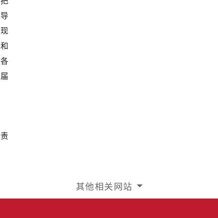
，把
领导
体现
策和
防各
换届
负责
其他相关网站