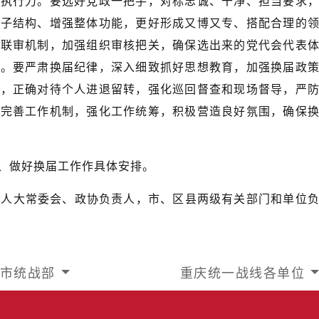
力执行力。要选好党政一把手，对标忠诚、干净、担当要求
班子结构、增强整体功能，更好形成又博又专、搭配合理的
格联审机制，加强组织审核把关，确保选出来的党代会代表
性。要严肃换届纪律，深入细致抓好思想教育，加强换届政
矩，正确对待个人进退留转，强化巡回督查和现场督导，严
，完善工作机制，强化工作统筹，积极营造良好氛围，确保
、做好换届工作作具体安排。
、人大常委会、政协负责人，市、区县两级有关部门和单位
市统战部
重庆统一战线各单位