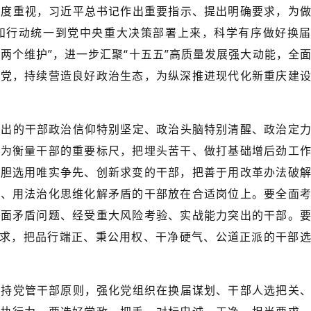
高度重视，习近平总书记作出重要指示、提出明确要求，为
和行动统一到党中央重大决策部署上来，科学有序做好换
“两个维护”，进一步汇聚“十五五”高质量发展强大动能，全
治党，持续营造良好政治生态，为纵深推进现代化新重庆建
选出的干部政治信仰特别坚定、政治头脑特别清醒、政治定
作为衡量干部的重要标尺，把埋头苦干、做打基础增后劲工
大胆选用唯实争先、创新求变的干部，把善于用改革办法破
题、用法治化思维化解矛盾的干部放在合适岗位上。要全面
直面矛盾问题、经受重大风险考验、实战能力突出的干部。
要求，把品行端正、秉公用权、干净硬气、公道正派的干部
坚持党管干部原则，强化党组织在换届谋划、干部人选把关