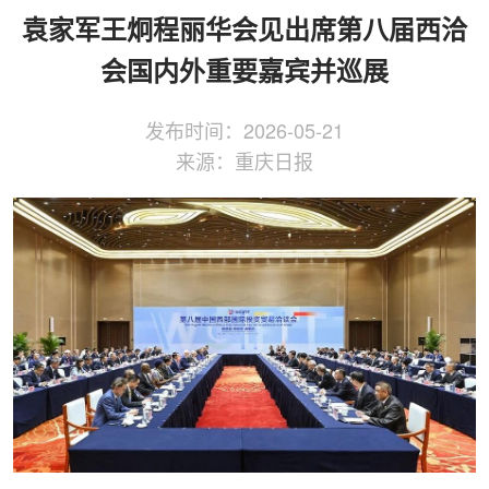
侨务工作
区县动态
统战历史文化
袁家军王炯程丽华会见出席第八届西洽
会国内外重要嘉宾并巡展
发布时间：
2026-05-21
来源：
重庆日报