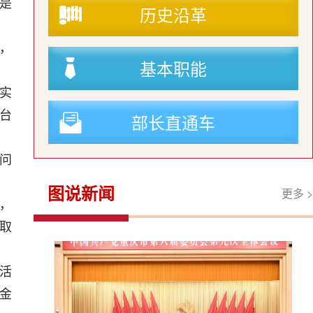
是
历史沿革
户，
基本职能
实
台
部长直通车
问
图说新闻
更多 >
，
取
活
金