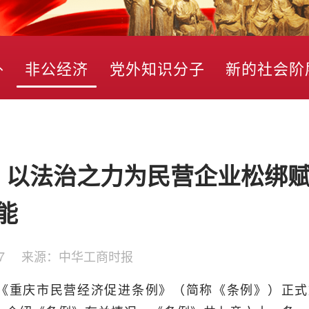
外
非公经济
党外知识分子
新的社会阶
》以法治之力为民营企业松绑
能
7
来源：
中华工商时报
，《重庆市民营经济促进条例》（简称《条例》）正式