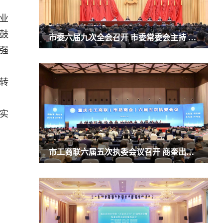
造业
鼓
市委六届九次全会召开 市委常委会主持 市委书记袁家军讲话
强
’转
实
市工商联六届五次执委会议召开 商奎出席并讲话