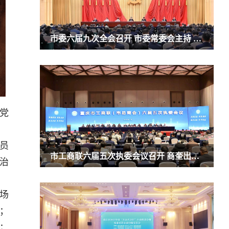
市委六届九次全会召开 市委常委会主持 市委书记袁家军讲话
党
员
市工商联六届五次执委会议召开 商奎出席并讲话
治
场
；
；