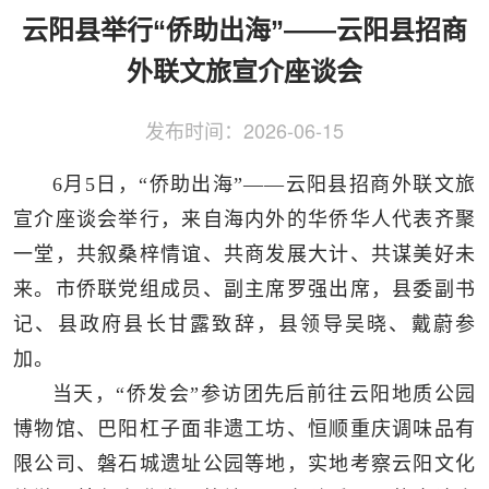
侨务工作
区县动态
统战历史文化
云阳县举行“侨助出海”——云阳县招商
外联文旅宣介座谈会
发布时间：
2026-06-15
6月5日，“侨助出海”——云阳县招商外联文旅
宣介座谈会举行，来自海内外的华侨华人代表齐聚
一堂，共叙桑梓情谊、共商发展大计、共谋美好未
来。市侨联党组成员、副主席罗强出席，县委副书
记、县政府县长甘露致辞，县领导吴晓、戴蔚参
加。
当天，“侨发会”参访团先后前往云阳地质公园
博物馆、巴阳杠子面非遗工坊、恒顺重庆调味品有
限公司、磐石城遗址公园等地，实地考察云阳文化