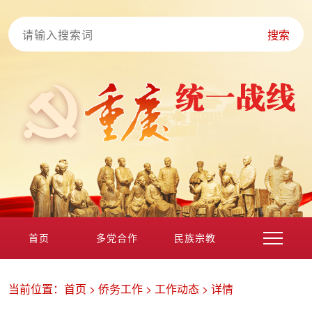
搜索
首页
多党合作
民族宗教
港澳台海外
非公经济
党外知识分子
新的社会阶层
当前位置：
首页
>
侨务工作
>
工作动态
>
详情