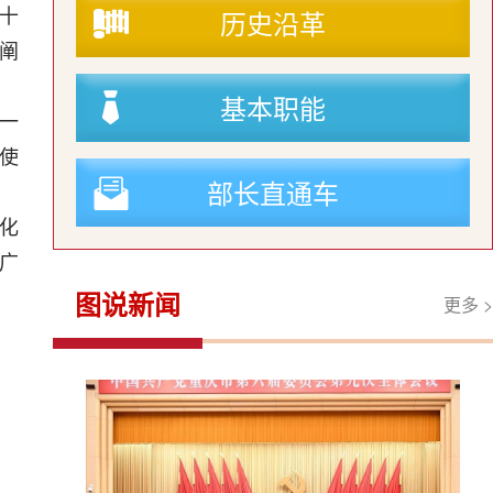
历史沿革
十
阐
基本职能
一
使
部长直通车
化
广
图说新闻
更多 >