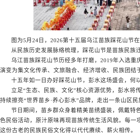
图为5月24日，2026第十五届乌江苗族踩花山
从民族历史发展脉络梳理，踩花山节是苗族民族
乌江苗族踩花山节历经多年打磨，2019年入选
演变为集文化传承、文旅融合、经济增收、民族团结
十五年如一日办好踩花山节，彭水这场盛会，何
立足“生态、民族、文化”核心资源优势，彭水将
持续擦亮“世界苗乡·养心彭水”品牌，走出一条山区
节日期间，苗乡群众身着精美苗绣盛装，佩戴特
色民俗活动，原汁原味再现苗族传统生活风貌。每一
这份古老的民族民俗文化得以代代赓续、薪火相传。