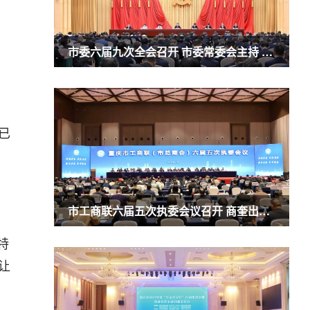
市委六届九次全会召开 市委常委会主持 市委书记袁家军讲话
已
，
市工商联六届五次执委会议召开 商奎出席并讲话
特
让