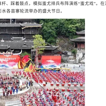
旗杆、踩着鼓点，模拟蚩尤排兵布阵演练“蚩尤戏”。在
彭水各苗寨轮流举办的盛大节日。