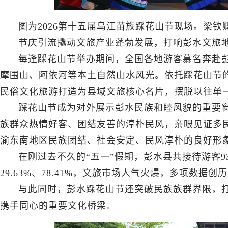
图为2026第十五届乌江苗族踩花山节现场。梁钦
节庆引流撬动文旅产业蓬勃发展，打响彭水文旅
每逢踩花山节举办期间，全国各地游客慕名奔赴
摩围山、阿依河等本土自然山水风光。依托踩花山节
民俗文化旅游打造为县域文旅核心名片，摆脱以往单
踩花山节成为对外展示彭水民族和睦风貌的重要
族群众热情好客、团结友善的淳朴民风，亲眼见证多
渝东南地区民族团结、社会安定、民风淳朴的良好形
在刚过去不久的“五一”假期，彭水县共接待游客93
29.63%、78.41%，文旅市场人气火爆，多项数据创
与此同时，彭水踩花山节还突破民族族群界限，
携手同心的重要文化桥梁。