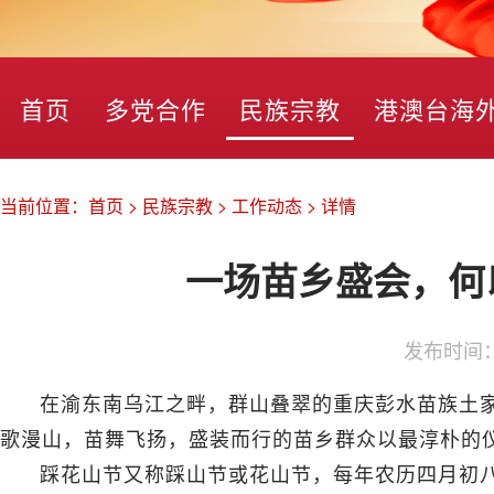
首页
多党合作
民族宗教
港澳台海
当前位置：
首页
>
民族宗教
>
工作动态
>
详情
一场苗乡盛会，何
发布时间
在渝东南乌江之畔，群山叠翠的重庆彭水苗族土家
歌漫山，苗舞飞扬，盛装而行的苗乡群众以最淳朴的
踩花山节又称踩山节或花山节，每年农历四月初