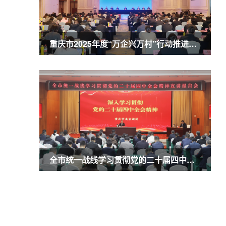
重庆市2025年度“万企兴万村”行动推进会暨农业民营企业50强发布会召开 商奎出席并讲话
全市统一战线学习贯彻党的二十届四中全会精神宣讲报告会召开 商奎作宣讲报告