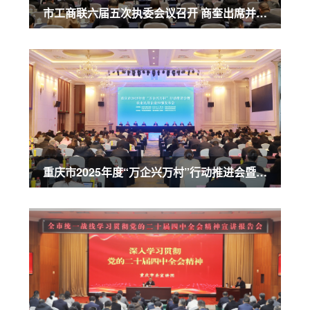
市工商联六届五次执委会议召开 商奎出席并讲话
重庆市2025年度“万企兴万村”行动推进会暨农业民营企业50强发布会召开 商奎出席并讲话